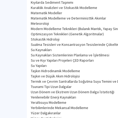
Kıyılarda Sediment Taşınımı
Kuraklık Analizleri ve Stokastik Modelleme
Matematik Modeller
Matematik Modelleme ve Deterministtik Akımlar
Meteoroloji
Modern Modelleme Teknikleri (Bulanık Mantık, Yapay Sinir
Optimizasyon Teknikleri (Genetik Algoritmalar)
Stokastik Hidroloji
Sualma Tesisleri ve Konsantrasyon Tesislerinde Çökelt
Su Kaynakları
Su Kaynakları Sistemlerinin Planlama ve İşletilmesi
Su ve Kıyı Yapıları Projeleri ÇED Raporları
Su Yapıları
Taşkın Hidrodinamik Modelleme
Taşkın ve Düşük Akım Hidrolojisi
Termik ve Çevrim Santrallarda Soğutma Suyu Temini ve 
Tsunami Tipi Uzun Dalgalar
Uzun Dönem ve Ekstrem Uzun Dönem Dalga İstatistiği
Yenilenebilir Enerji Kaynakları
Yeraltısuyu Modelleme
Yerbilimlerinde Mekansal Modelleme
Yüzer Dalgakıranlar