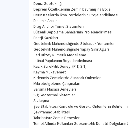
Deniz Geotekniği
Deprem Özelliklerinin Zemin Davranışına Etkisi
Derin Kazılarda İksa Perdelerinin Projelendirilmesi
Dinamik Analiz
Drag Anchor Temel Sistemleri
Düzenli Depolama Sahalarının Projelendirilmesi
Enerji Kazıkları
Geoteknik Mühendisliğinde Stokastik Yöntemler
Geoteknik Mühendisliğinde Yapay Sinir Ağları
İleri Düzey Numerik Modelleme
İstinat Yapılarının Boyutlandırılması
Kazık Süreklilik Deneyi (PIT, SIT)
Kayma Mukavemeti
Kirlenmiş Zeminlerde Alınacak Önlemler
Mikrobölgeleme Çalışmaları
Sarsma Masası Deneyleri
Sığ Geotermal Sistemler
Sıvılaşma
Şev Stabilitesi Kontrolü ve Gerekli Önlemlerin Belirlenm
Şev/Yamaç Stabilitesi
Tahribatsız Zemin Deneyleri
Temel Altında Kullanılan Geosentetik Donatılı Dolguların 