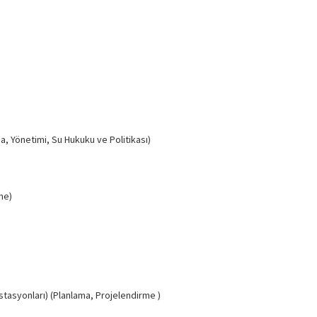
ma, Yönetimi, Su Hukuku ve Politikası)
me)
İstasyonları) (Planlama, Projelendirme )