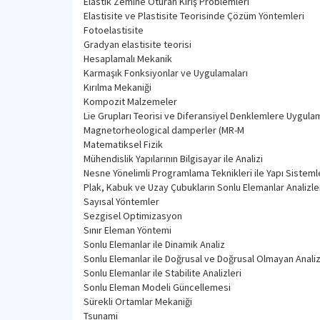
Elastik Zemine Oturan Kiriş Problemleri
Elastisite ve Plastisite Teorisinde Çözüm Yöntemleri
Fotoelastisite
Gradyan elastisite teorisi
Hesaplamalı Mekanik
Karmaşık Fonksiyonlar ve Uygulamaları
Kırılma Mekaniği
Kompozit Malzemeler
Lie Grupları Teorisi ve Diferansiyel Denklemlere Uygulam
Magnetorheological damperler (MR-M
Matematiksel Fizik
Mühendislik Yapılarının Bilgisayar ile Analizi
Nesne Yönelimli Programlama Teknikleri ile Yapı Sistem
Plak, Kabuk ve Uzay Çubukların Sonlu Elemanlar Analizle
Sayısal Yöntemler
Sezgisel Optimizasyon
Sınır Eleman Yöntemi
Sonlu Elemanlar ile Dinamik Analiz
Sonlu Elemanlar ile Doğrusal ve Doğrusal Olmayan Analiz
Sonlu Elemanlar ile Stabilite Analizleri
Sonlu Eleman Modeli Güncellemesi
Sürekli Ortamlar Mekaniği
Tsunami