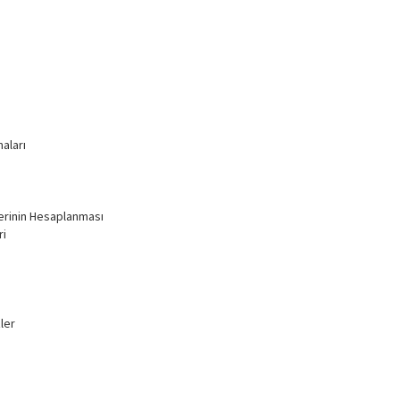
aları
lerinin Hesaplanması
ri
ler