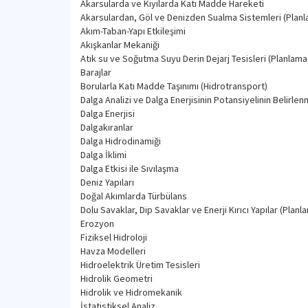
Akarsularda ve Kıyılarda Katı Madde Hareketi
Akarsulardan, Göl ve Denizden Sualma Sistemleri (Plan
Akım-Taban-Yapı Etkileşimi
Akışkanlar Mekaniği
Atık su ve Soğutma Suyu Derin Dejarj Tesisleri (Planlama
Barajlar
Borularla Katı Madde Taşınımı (Hidrotransport)
Dalga Analizi ve Dalga Enerjisinin Potansiyelinin Belirle
Dalga Enerjisi
Dalgakıranlar
Dalga Hidrodinamiği
Dalga İklimi
Dalga Etkisi ile Sıvılaşma
Deniz Yapıları
Doğal Akımlarda Türbülans
Dolu Savaklar, Dip Savaklar ve Enerji Kırıcı Yapılar (Pl
Erozyon
Fiziksel Hidroloji
Havza Modelleri
Hidroelektrik Üretim Tesisleri
Hidrolik Geometri
Hidrolik ve Hidromekanik
İstatistiksel Analiz