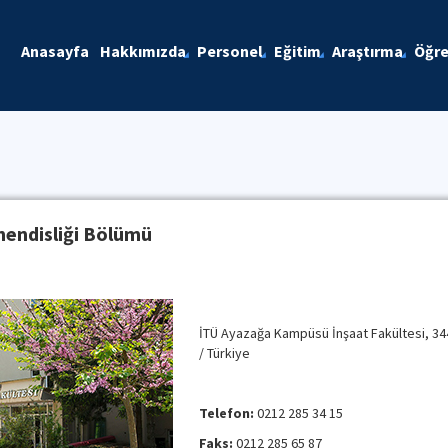
Anasayfa
Hakkımızda
Personel
Eğitim
Araştırma
Öğre
hendisliği Bölümü
İTÜ Ayazağa Kampüsü İnşaat Fakültesi, 34
/ Türkiye
Telefon:
0212 285 34 15
Faks:
0212 285 65 87