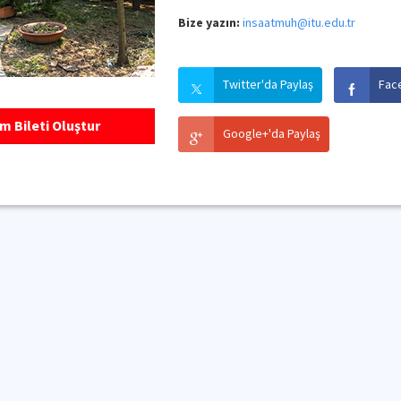
Bize yazın:
insaatmuh@itu.edu.tr
Twitter'da Paylaş
Fac
m Bileti Oluştur
Google+'da Paylaş