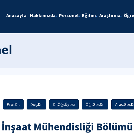
Anasayfa
Hakkımızda
Personel
Eğitim
Araştırma
Öğre
el
Prof.Dr.
Doç.Dr.
Dr.Öğr.Üyesi
Öğr.Gör.Dr.
Araş.Gör.Dr
İnşaat Mühendisliği Bölümü