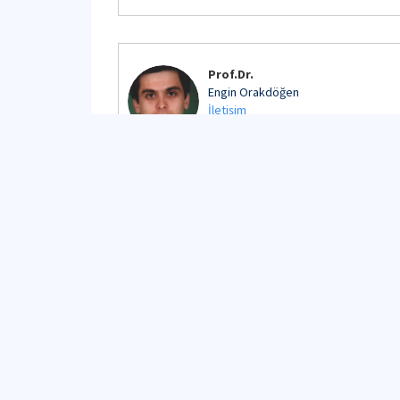
Prof.Dr.
Engin Orakdöğen
İletişim
Detaylı Profil
Prof.Dr.
Esin Ergen Pehlevan
İletişim
Detaylı Profil
Prof.Dr.
Güliz Bayramoğlu
İletişim