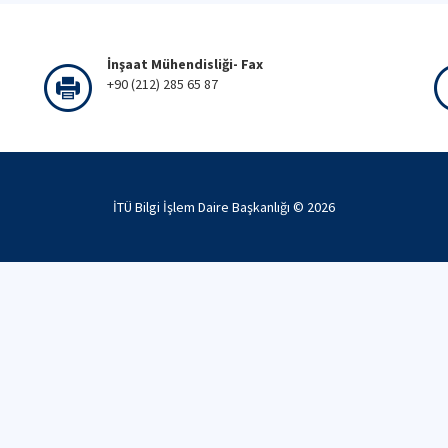
İnşaat Mühendisliği- Fax
+90 (212) 285 65 87
İTÜ Bilgi İşlem Daire Başkanlığı ©
2026